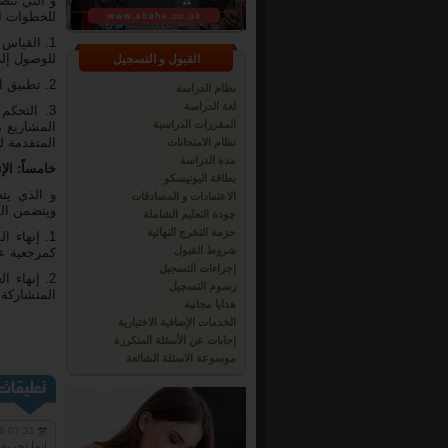
و التي تتض
للخطوات ال
1. القياس
للوصول إل
القبول و التسجيل
2. تطبيق الممارسات التي تصحح مسار العمل أولا بأول في حال وجود حاجة إليها.
نظام الدراسة
لغة الدراسة
3. التحك
المقررات الدراسية
المتقدمة ل
نظام الامتحانات
مدة الدراسة
خامساً: الإنهاء/ الإغلاق sing
بطاقة اليونيسكو
و الذي يت
الاعتمادات و المصادقات
ويتضمن الم
جودة التعليم الشاملة
حزمة التخرج النهائية
1. إنهاء 
شروط القبول
كمرجعية ع
إجراءات التسجيل
2. إنهاء 
رسوم التسجيل
المتشاركة 
هدايا مجانية
الخدمات الإضافية الاختيارية
إجابات عن الأسئلة المتكررة
موسوعة الاسئلة الشائعة
8 07:31
انها تجرب