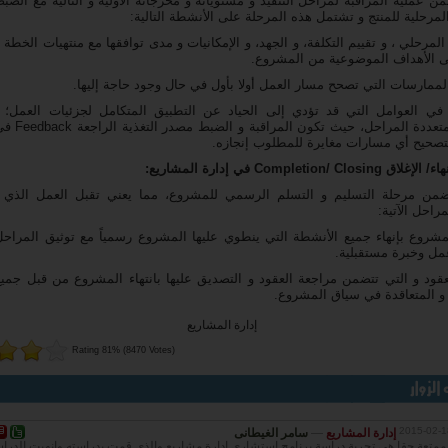
من عملية المراقبة لمراحل التنفيذ و مستوياته و مخرجاته الأولية و التالية مع الضب
مرحلية للمنتج و تشتمل هذه المرحلة على الأنشطة التالية:
 المرحلي ، و تقييم التكلفة، و الجهد، و الإمكانيات و مدى توافقها مع منتهيات الخطة
ى الأهداف الموضوعية من المشروع.
م في العوامل التي قد تؤدي إلى الحياد عن التطبيق المتكامل لجزئيات العمل؛
المشاريع متعددة المر
تصحيح أي مسارات مغايرة للمطلوب إنجازه.
Completion/ Clo في إدارة المشاريع:
ضمن مرحلة التسليم و التسلم الرسمي للمشروع، مما يعني تقبل العمل الذي ت
راحل الآتية:
المشروع بإنهاء جميع الأنشطة التي ينطوي عليها المشروع رسمياً مع توثيق المراحل 
مل وخبرة مستقبلية.
العقود و التي تتضمن مراجعة العقود و التصديق عليها بانتهاء المشروع من قبل جمي
و المتعاقدة في سياق المشروع.
إدارة المشاريع
Rating 81% (8470 Votes)
2015-02-1
إدارة المشاريع
—
سامر الغيطانى
ة ممتعة حقا هى تجربة دراسة برنامج استشارى إدارة مشاريع والذى قمت بدراسته وانهيت الدراس