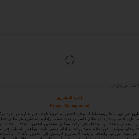
ً:
ماجستير إدارة الأعمال من بريطانيا
إدارة المشاريع
Project Management
اريع
هي جهد منظم ومخطط له بعناية لتحقيق مشروع ناجح ، فهو عبارة عن جهد مرك
نة مثل بناء مبنى جديد، أو نظام حاسوبي جديد ضخم. وإدارة المشاريع هو نظام تخط
دارة مصادر متعددة و متداخلة في وقت ومكان محددين لتحقيق أهداف محددة. 
 ببداية ونهاية ، فهو عادة مقيد بوقت و إطار زمني ثابت، وواجب للتسليم في م
ما هو مقيد بميزانية واضحة. و يعمد المشروع للوصول إلى تحقيق الأهداف والأغرا
تحقيق تغيير مفيد للمؤسسة بشكل غير مباشر أو بشكل مباشر من خلال القيمة المض