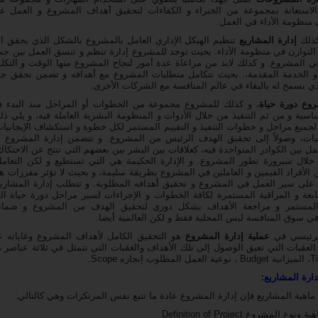
 الاستعانة بمجموعة من الخبراء و الكفاءات لتحقيق أهداف المشروع و العمل ع
 منظومة الأداء في العمل.
كذلك
إدارة المشاريع
تنظيم الهيكل الإداري العامل بالمشروع بالشكل الذي يحقق ا
 التوازن في منظومة الأداء. بحيث توجد للمشروع إدارة تنظم و تنسق العمل بين جمي
ي المشروع. و كذلك لابد من مراعاة عدة أمور لنجاح المشروع منها الوقت و التكل
أو الخدمة المقدمة،. بحيث تتكامل متطلبات المشروع مع أهدافه و تضمن تحقق جو
ي يسمح له بالبقاء في عالم المنافسة مع الشركات الأخرى.
وع دورة حياة
، و كذلك للمشروع مجموعة من الخطوات أو المراحل منذ البدء ف
ساسية و من ثم التنفيذ من خلال الأدوات و المنظومة البشرية العاملة فيه، و يلي ذلك
جميع مراحل و خطوات التنفيذ و التقييم المستمر لكل خطوة و استكشاف الإيجابيات
يات، وصولاً إلى تحقيق الهدف الرئيس من المشروع. و تتضمن إدارة المشروع أي
مل بين الكوادر المتواجدة فيه، كعلاقات بين البشر بين بعضهم التي تنتج عن الاحتكا
 خلال سيرورة تطور المشروع. و الإدارة الحكيمة هي التي تستطيع و لكن التعام
 الأفراد القيمين و العاملين في المشروع بطريقة سليمة، و بحيث لا تؤثر مفرزات ه
 على سير العمل في المشروع و تحقيق أهدافه المطلوبة. و تتطلب إدارة المشاري
ابعة و المراقبة المستمرة لكافة الخطوات و الإجراءات لسير مراحل دورة حياة ا
لمستمر و مراجعة الأهداف بشكل دوري لتحقيق الهدف من المشروع و ضمان
ي سوق المنافسة ليس المحلية فقط و لكن العالمية أيضا.
لرئيسي في
عملية إدارة المشروع
هو التحقيق الكامل لأهداف المشروع وغاياته ع
لعقبات التي تعيق الوصول إلى تلك الأهداف والعقبات التي تتمثل في ثلاثة عناصر
ارة المشاريع:
ماهية المشاريع فإن إدارة المشروع عادة ما تتبع نفس المرتكزات وهي كالتالي:
ع المشروع Definition of Project