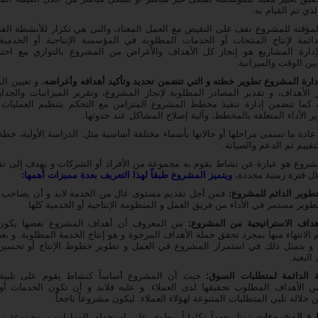
ذي تم القيام به.
لمؤقتة للمشروع تقف على النقيض مع العمل المعتاد، والتى هي تكرار للأنشطة الفني
ائمة لإنتاج المنتجات أو الخدمات المطلوبة في المؤسسة الإنتاجية أو الخدمية
إدارة المشاريع هو إنجاز كل الأهداف والأغراض من المشروع بالتوازي مع احترا
ين الوقت والميزانية.
ارة المشروع تطوير خطته و التي تتضمن تحديد وتأكيد أهدافه وأغراضه
، و تعيين ال
 الأهداف، و تقدير المصادر المطلوبة لإنجاز المشروع، وتقرير الميزانيات والجداو
، كما تتضمن إدارة تنفيذ مخطط المشروع المتزامن مع التحكم بتنظيم العمليات 
ير الأداء المتعلقة بالمخطط، وآلية إصلاح المشاكل عند حدوثها.
عادة ما تسمى مراحلها أو حالاتها بأسماء مختلفة أساسية مثل: الدراسة الأولية، خط
التقييم ثم الدعم والصيانة.
مشروع هو عبارة عن نشاط يقوم به مجموعة من الأفراد أو الشركات و يهدف إلى ت
لال فترة زمنية محددة،
ويتميز المشروع طبقاً لهذا التعريف بعدة مميزات أهمها:
لتطوير الدائم للمشروع:
فمن أجل تقديم مستوى عال من الخدمة لابد و أن يصاحب
وير مستمر في الأداء من فريق العمل و المنظومة الإنتاجية أو الخدمية كلها.
هداف الاستراتيجية من المشروع:
من المعروف أن أهداف المشروع بعضها يكون
 الانتهاء منها بمجرد تحقق جملة الأهداف المرجوة و هو إنتاج الخدمة المطلوبة. و بعض
 و يتمثل ذلك في استمرار المشروع في العمل و تطوير خطوط الإنتاج أو تحسين
البعيد.
ة الدائمة لمتطلبات السوق:
حيث أن المشروع أساساً كنشاط يقوم على تلبية
 الأهداف المطلوب تحقيقها لدى العملاء. و عليه فلابد و أن تكون الخدمات أو 
خلاله تلبي المتطلبات المتنوعة لهؤلاء العملاء. ليكون مشروعاً ناجحاً.
ارة المشروعات
تمثل جهداً تكاملياً ينطوي على استخدام المهارات و مجموعة من