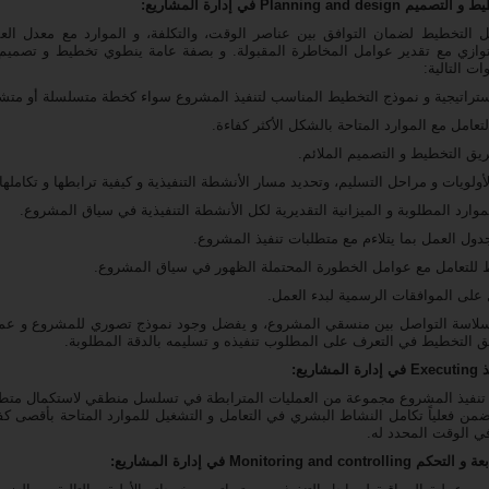
Planning and desig في إدارة المشاريع:
التخطيط لضمان التوافق بين عناصر الوقت، والتكلفة، و الموارد مع معدل العم
التوازي مع تقدير عوامل المخاطرة المقبولة. و بصفة عامة ينطوي تخطيط و تصمي
ت التالية:
سلاسة التواصل بين منسقي المشروع، و يفضل وجود نموذج تصوري للمشروع و عملي
 التخطيط في التعرف على المطلوب تنفيذه و تسليمه بالدقة المطلوبة.
شاريع:
تنفيذ المشروع مجموعة من العمليات المترابطة في تسلسل منطقي لاستكمال متط
ضمن فعلياً تكامل النشاط البشري في التعامل و التشغيل للموارد المتاحة بأقصى كفا
ي الوقت المحدد له.
Monitoring and contr في إدارة المشاريع: