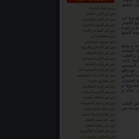
لى تحقيق
برامج إعداد الخبراء
خبير في الإدارة العامة
لهرمية في
خبير في الإدارة التنفيذية
ع الكوادر
خبير في الموارد البشرية
فة و جودة
خبير في القيادة و الإدارة
دة المنتج
خبير تخطيط إداري
خبير تسويق استراتيجي
يه و وضع
خبير في الإعلان و الترويج
 المتابعة
خبير في إدارة المبيعات
 و التغلب
خبير في الإدارة السياحية
ضا إدارة
خبير في إدارة التفاوض
ك المستمر
خبير في إدارة المستودعات
ل مع واقع
ذا التماس
خبير في الخدمات اللوجستية
ع استمرار
خبير مشاريع صغيرة
لمشروع، و
خبير في إدارة المشاريع
 بقائه و
خبير في الأمن و السلامة
خبير في العلاقات العامة
بر التغلب
خبير إدارة نظم المعلومات
 محددة هي
خبير صحة عامة و تغذية
خبير تغذية و إرشاد صحي
خبير علم نفس الطفل
خبير في رعاية الطفل
خبير في التجارة الإلكترونية
خبير المعارض والمؤتمرات