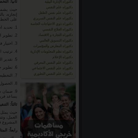
ثانياً: التخطيط و التصميم n
دكتوراه الإدارة البيئية
دكتوراه علم النفس
حيث يشمل 
دكتوراه علم نفس الطفل
إنجازه، ب
دكتوراه علم النفس السريري
على الخطوا
دكتوراه ذوي الاحتياجات الخاصة
1. تحديد استراتيجية و نموذج التخطيط المناسب لتنفيذ المشروع سواء كخطة متسلسلة أو متشعبة.
دكتوراه العلاج النفسي
دكتوراه التجارة و الاقتصاد
2. تطوير التعامل مع الموارد المتاحة بالشكل الأكثر كفاءة.
دكتوراه التسويق العالمي
3. اختيار فريق التخطيط و التصميم الملائم.
دكتوراه المعارض والمؤتمرات
4. ترتيب الأولويات و مراحل التسليم، وتحديد مسار الأنشطة التنفيذية و كيفية ترابطها و تكاملها منطقيا.
دكتوراه نظم المعلومات الإدارية
دكتوراه الإعلام
5. تقدير الموارد المطلوبة و الميزانية التقديرية لكل الأنشطة التنفيذية في سياق المشروع.
دكتوراه علم النفس المعرفي
6. تطوير جدول العمل بما يتلاءم مع متطلبات تنفيذ المشروع.
دكتوراه علم النفس الاجتماعي
دكتوراه علم النفس التطوري
7. التخطيط للتعامل مع عوامل الخطورة المحتملة الظهور في سياق المشروع.
8. الحصول على الموافقات الرسمية لبدء العمل.
9. ضمان 
يساعد فريق
ثالثاً: التنفيذ Executing في إدارة الم
حيث يمثل 
العمل، وتت
المشروع ف
رابعاً: المتابعة و التحكم olling