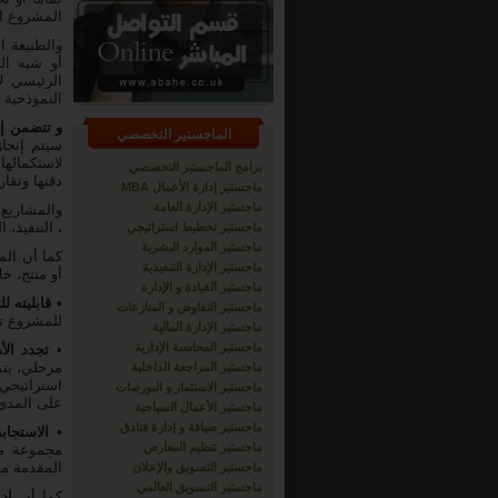
المشروع ال
والطبيعة ا
أو شبه الد
الرئيسي ل
النموذجية ب
و تتضمن إد
الماجستير التخصصي
سيتم إنجاز
لاستكمالها
برامج الماجستير التخصصي
دقتها وتقار
ماجستير إدارة الأعمال MBA
ماجستير الإدارة العامة
والمشاريع 
، التنفيذ، 
ماجستير تخطيط استراتيجي
ماجستير الموارد البشرية
كما أن ال
ماجستير الإدارة التنفيذية
أو منتج، خ
ماجستير القيادة و الإدارة
•
قابليته ل
ماجستير التفاوض و المنازعات
للمشروع تط
ماجستير الإدارة المالية
ماجستير المحاسبة الإدارية
•
تجدد الأ
مرحلي، يتم
ماجستير المراجعة الداخلية
استراتيجي
ماجستير الاستثمار و البورصات
على المدى 
ماجستير الأعمال السياحية
ماجستير ضيافة و إدارة فنادق
•
الاستجاب
ماجستير تنظيم المعارض
مجموعة من
المقدمة من 
ماجستير التسويق والإعلان
ماجستير التسويق العالمي
كما أن
إد