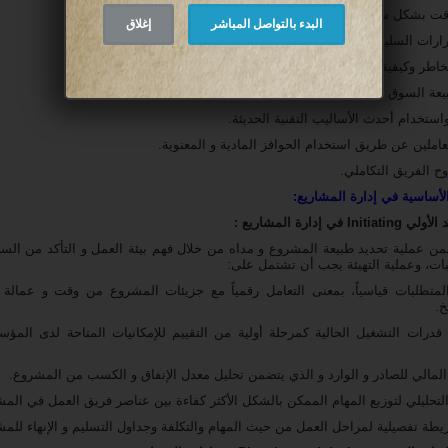
وقت بشكل سليم.
البدء بالتواصل المباشر
إغلاق
قرارات السليمة التي تؤدي بدورها لنجاح المشروع.
مخاطر وكيفية التعامل معها بشكل سليم.
يعة السوق والبيئة المحيطة و العالمية في بعض الأحيان.
واستخدام أحدث الأساليب التقنية الحديثة.
عاملين عن طريق استخدام الحوافز المادية و المعنوية.
وح الفريق التكاملي.
أساسية في إدارة المشاريع:
Ini في إدارة المشاريع :
من عملية تحديد طبيعة المشروع و مداه من خلال فهم بيئة العمل و التأكد من ال
ات، وعملية التهيئة يجب أن تشتمل على:
 المتطلبات قياسياً، بمعنى التعامل رقمياً مع جزيئات المشروع من وقت و عمالة
خ.
 قدرات التشغيل الحالية كمرحلة أولية من التقييم للإمكانيات المتاحة لدى المؤس