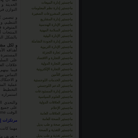
ماجستير إدارة المبيعات
الحديثة و
ماجستير إدارة نظم المعلومات
التوازن في
ماجستير المشروعات الصغيرة
و تتضمن 
ماجستير إدارة المشاريع
التنظيم، و
ماجستير الإدارة الهندسية
المتوفرة ف
ماجستير السلامة المهنية
المنتجات 
ماجستير الإدارة البيئية
بالشكل الذ
ماجستير إدارة الجودة الشاملة
و لكل مشر
ماجستير الإدارة التربوية
أهدافه الأ
ماجستير تجارة التجزئة
المستمرة ل
ماجستير التجارة و الاقتصاد
على السلب
ماجستير التجارة الدولية
علاقات الع
ماجستير التجارة الإلكترونية
فيما بينهم
التماس بين
ماجستير التأمين
و الاحتكاك
ماجستير الخدمات اللوجستية
عملية المت
ماجستير الدعم اللوجستي
التخطيط ا
ماجستير إدارة المستودعات
استمراره ف
ماجستير العلوم السياسية
والتحدي ا
ماجستير العلاقات الدولية
على جميع ا
ماجستير الإعلام
الوقت Time، الميزانية Budget ، نوعية العمل المطلوب إنجازه Scope.
ماجستير العلاقات العامة
ماجستير الصحة العامة
مرتكزات إد
ماجستير صحة و طب بديل
مهما كانت 
ماجستير التغذية و الصحة
ماجستير تغذية و طب بديل
• تعريف ماهية ونو