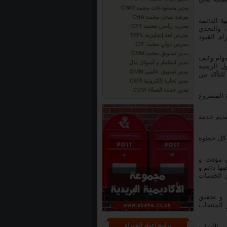
مدير مستودعات معتمد CWM
مرشد صحي معتمد CHA
ة الدائمة
مدرب رياضي معتمد CFT
، والتحدي
مدرس لغة إنجليزية TEFL
م القيود
مدرس دولي معتمد CIT
مدير تسويق معتمد CMM
مهام وكيف
مدير استثمار و أسواق مال
ل الزمنية
مدير تسويق عالمي GMM
للتأكد من
مدير تجارة إلكترونية CEM
مدير خدمة العملاء CCM
ة المشروع
قديم خدمة
 كل خطوة
 مؤقت و
ها دائم و
 الخدمات
 و تحقيق
المنتجات
برامج إعداد الخبراء
 الأدوات