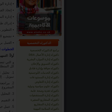
• إدارة ال
• إتخاذ ال
• إدارة ال
• إدراك طب
• التطوير 
• تشجيع ال
• العمل بر
الدكتوراه التخصصية
الخطوات ال
برامج الدكتوراه التخصصية
دكتوراه إدارة الأعمال DBA
أولاً: التمهيد الأولي tiating
دكتوراه إدارة الموارد البشرية
و التي تتض
دكتوراه التسويق والإعلان
كل المتطلب
دكتوراه ضيافة وإدارة فنادق
1. تحليل
دكتوراه الخدمات اللوجستية
تمويل... إل
دكتوراه إدارة المستودعات
دكتوراه إدارة التفاوض
2. مراجعة
دكتوراه علوم سياسية ودولية
المشروع.
دكتوراه تغذية وصحة عامة
3. التحليل المالي للصادر و الوارد و الذي يتضمن تحليل معدل الإنفاق و الكسب من المشروع.
دكتوراه إدارة المستشفيات
دكتوراه المشاريع الصغيرة
4. التقييم التحليلي لتوزيع المهام الممكن بالشكل الأكثر كفاءة بين عناصر فريق العمل في المشروع.
دكتوراه إدارة المشاريع
5. عمل خريطة تفصيلية لمراحل العمل من حيث المهام والتكلفة وجداول التسليم و الإنهاء للمشروع.
دكتوراه السلامة المهنية