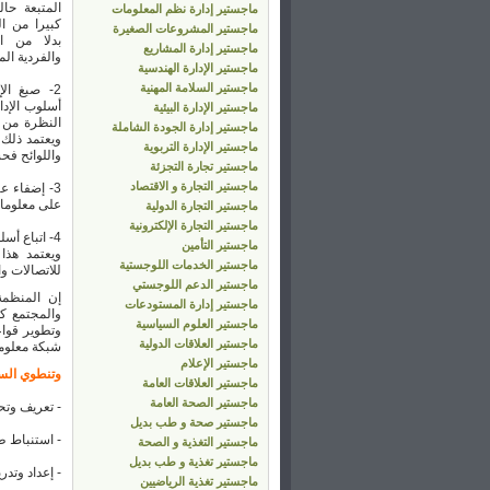
المتبعة حا
ماجستير إدارة نظم المعلومات
كبيرا من ال
ماجستير المشروعات الصغيرة
بدلا من الب
ماجستير إدارة المشاريع
والفردية الم
ماجستير الإدارة الهندسية
ماجستير السلامة المهنية
2- صبغ الإ
أسلوب الإدا
ماجستير الإدارة البيئية
النظرة من ا
ماجستير إدارة الجودة الشاملة
ويعتمد ذلك 
ماجستير الإدارة التربوية
واللوائح ف
ماجستير تجارة التجزئة
ماجستير التجارة و الاقتصاد
3- إضفاء ع
على معلومات
ماجستير التجارة الدولية
ماجستير التجارة الإلكترونية
4- اتباع أ
ماجستير التأمين
ويعتمد هذا
ماجستير الخدمات اللوجستية
للاتصالات وا
ماجستير الدعم اللوجستي
إن المنظمة
ماجستير إدارة المستودعات
والمجتمع كك
ماجستير العلوم السياسية
وتطوير قواع
ماجستير العلاقات الدولية
شبكة معلوما
ماجستير الإعلام
وتنطوي السي
ماجستير العلاقات العامة
ماجستير الصحة العامة
- تعريف وتح
ماجستير صحة و طب بديل
- استنباط ط
ماجستير التغذية و الصحة
ماجستير تغذية و طب بديل
- إعداد وتد
ماجستير تغذية الرياضيين