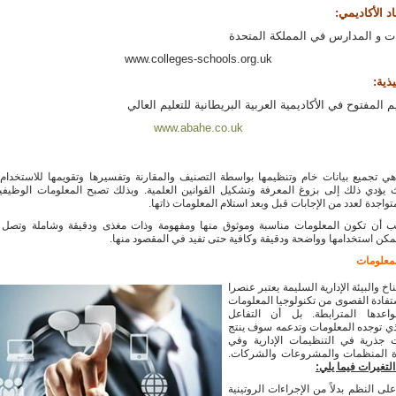
اد الأكاديمي:
يات و المدارس في المملكة المتحدة
www.colleges-schools.org.uk
يذية:
 المفتوح في الأكاديمية العربية البريطانية للتعليم العالي
www.abahe.co.uk
ي تجميع بيانات خام وتنظيمها بواسطة التصنيف والمقارنة وتفسيرها وتقويمها للاستخدام 
 يؤدي ذلك إلى بزوغ المعرفة وتشكيل القوانين العلمية. وبذلك تصبح المعلومات الوظيفي
تواجدة لعدد من الإجابات قبل وبعد استلام المعلومات ذاتها.
ب أن تكون المعلومات مناسبة وموثوق منها ومفهومة وذات مغذى ودقيقة وشاملة وتصل
كن استخدامها وواضحة ودقيقة وكافية حتى تفيد في المقصود منها.
لمعلومات
ناخ والبيئة الإدارية السليمة يعتبر عنصرا
تفادة القصوى من تكنولوجيا المعلومات
اعدها المترابطة. بل أن التفاعل
ذي توجده المعلومات وتدعمه سوف ينتج
ت جذرية في التنظيمات الإدارية وفي
ة المنظمات والمشروعات والشركات.
لتغيرات فيما يلي:
 على النظم بدلاً من الإجراءات الروتينية