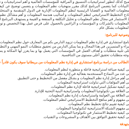
وضيح كذلك لتطور استراتيجيات التنسيق و المراقبة للمؤسسات العالمية و أهم استراتيجيات و ت
لبيانات كما يتضمن البرنامج كذلك مقرر منهجيات نظم المعلومات و يتضمن توضيح عن كيفي
لمعلومات العالمية و القضايا الرئيسية لنظم المعلومات الإدارية في الدول المتقدمة و المتخل
ماذج التخطيط الاستراتيجي لنظم المعلومات و أساليب هندسة المعلومات و أهم مشاكل نظم
لاستثمار في مجال نظم المعلومات و تحليل التكلفة و المنفعة و القيمة و يستهدف البرنامج ا
لمعلومات بالشركات و المؤسسات و الراغبين بالحصول على فرص عمل بهذا التخصص و توس
لمعلومات بشكل عام .
وضوعية للبرنامج:
امج استشاري في إدارة نظم المعلومات تزويد الدارس بكم من المعارف حول نظم المعلومات
راء و المتميزين في هذا المجال و بما يمكن الدارس من تحقيق متطلبات النمو المهني و التط
ى تلبية متطلبات و أهداف العمل في المؤسسات التي يعمل بها و بما يعزز لها المكانة و ي
وجه متطلبات تحقيق أعلى مستوى من التنافسية.
ء الطالب من دراسة برنامج استشاري في إدارة نظم المعلومات من بريطانيا سوف يكون قادراً 
ى كيفية صياغة استراتيجية فاعلة و متطورة لنظم المعلومات.
ى عدد من النماذج المستخدمة بفعالية في إدارة نظم المعلومات.
ى أهم مراحل إدارة نظم المعلومات و بشكل مفصل من التخطيط و حتى التطبيق.
ى أهم المؤلفات التي تناولت استراتيجية المعلومات.
ى كيفية تشكيل استراتيجية فاعلة لإدارة نظم المعلومات.
 العلاقة بين تكنولوجيا المعلومات واستراتيجية البنية التحتية للإدارة.
ى العلاقة بين العولمة واستراتيجيات إدارة نظم المعلومات.
ى مفهوم و أهم مناهج التخطيط الاستراتيجي لنظم المعلومات.
ى كيفية تقييم نتائج تخطيط نظم المعلومات.
ى مفهوم الشبكة الاستراتيجية لتكنولوجيا المعلومات.
ى كيفية تخطيط الاستثمار في تكنولوجيا المعلومات.
ى كيفية تحقيق التوافق بين الأهداف و المشروعات و التقنيات.
تهدفة