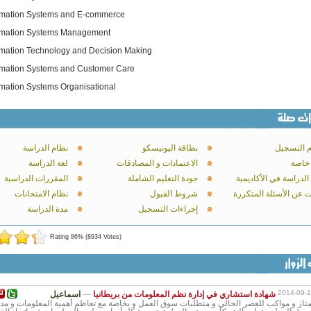
rmation Systems and E-commerce
rmation Systems Management
rmation Technology and Decision Making
rmation Systems and Customer Care
rmation Systems Organisational
 التسجيل
بطاقة اليونيسكو
نظام الدراسة
 خاصة
الاعتمادات و المصادقات
لغة الدراسة
 الدراسة في الأكاديمية
جودة التعليم الشاملة
المقررات الدراسية
ت عن الأسئلة المتكررة
شروط القبول
نظام الامتحانات
إجراءات التسجيل
مدة الدراسة
Rating 86% (8934 Votes)
2014-09-1
شهادة استشاري في إدارة نظم المعلومات من بريطانيا
—
اسماعيل
ز و مواكب للعصر الحالي و متطلبات سوق العمل و بخاصة مع تعاظم أهمية المعلومات و مد