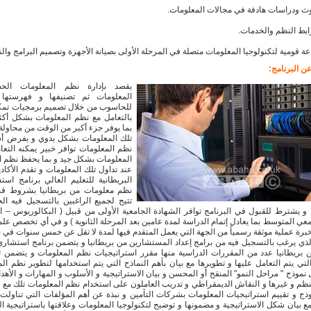
حوث ودراسات هادفة في مجالات المعلومات.
ابط النظم والخدمات.
عة قومية لتكنولوجيا المعلومات متصلة في المرحلة الأولى بصيانة الأجهزة وتصميم البرامج وال
ن البرنامج:
يقصد بإدارة نظم المعلومات ال
المعلومات ثم تصنيفها و فهرستها 
للحاسوب من خلال تصميم برمجيات تمكن
بالتعامل مع نظم المعلومات بشكل أكث
بما يوفر جزء أكبر من الوقت من محاولة 
تلك المعلومات بشكل يدوي و يفرض أس
نظم المعلومات توافر خبير يمكنه التع
المعلومات بشكل جيد و بما يحفظ نظم ا
عند تداول تلك المعلومات و تقدم الأكادي
البريطانية للتعليم العالي برنامج است
نظم معلومات من بريطانيا بشروط قب
تتيح لجميع الراغبين بالتسجيل فيه ا
و يشترط للقبول في البرنامج توافر الشهادة الجامعية الأولى من قبيل ( البكالوريوس – 
امعي المتوسط بما يعادل إتمام الدراسة لمدة عامين بعد المرحلة الثانوية ) و في أي تخصص علم
برة عملية موثقة رسمياً من الجهة التي يعمل المتقدم فيها لمدة لا تقل عن خمس سنوات في
ي يرغب بالتسجيل فيه من برامج إعداد المستشارين من بريطانيا و يتضمن برنامج استشاري
 بريطانيا عدد من المقررات الدراسية منها مقرر استراتيجيات نظم المعلومات و يتضمن ت
لتي يتم التعامل عليها و تطويرها مع بيان بأهم النماذج التي يتم استخدامها لتطوير نظم ال
 نموذج " مراحل النمو" المنقح أو المحسن و بيان الاستراتيجية و الأسلوب و المهارات و الأهد
لنظم و غيرها و النقاش الديمقراطي و تدريب العاملون على استخدام نظم المعلومات تلك مع 
ذج و تقييم استراتيجيات المعلومات بشركات التأمين و نبذة عن أهم المؤلفات التي تناولت 
ع بيان شكل الاستراتيجية و مضمونها و توضيح لتكنولوجيا المعلومات وعلاقتها باستراتيجية البن