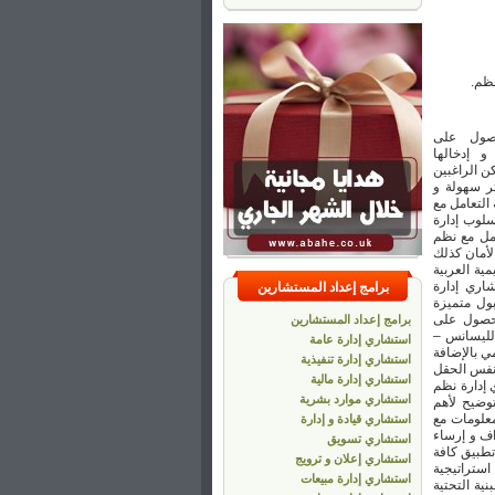
نظم.
حصول على
و إدخالها
 الراغبين
ر سهولة و
التعامل مع
لوب إدارة
امل مع نظم
لأمان كذلك
مية العربية
شاري إدارة
برامج إعداد المستشارين
ول متميزة
لحصول على
برامج إعداد المستشارين
الليسانس –
استشاري إدارة عامة
ي بالإضافة
استشاري إدارة تنفيذية
 نفس الحقل
استشاري إدارة مالية
 إدارة نظم
استشاري موارد بشرية
وضيح لأهم
معلومات مع
استشاري قيادة و إدارة
اف و إرساء
استشاري تسويق
تطبيق كافة
استشاري إعلان و ترويج
استراتيجية
استشاري إدارة مبيعات
ية التحتية