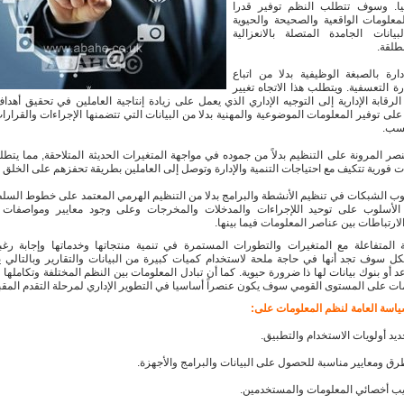
ليا. وسوف تتطلب النظم توفير قدرا
معلومات الواقعية والصحيحة والحيوية
يانات الجامدة المتصلة بالانعزالية
طلقة.
دارة بالصبغة الوظيفية بدلا من اتباع
رة التعسفية. ويتطلب هذا الاتجاه تغيير
لرقابة الإدارية إلى التوجيه الإداري الذي يعمل على زيادة إنتاجية العاملين في تحقيق أهدا
على توفير المعلومات الموضوعية والمهنية بدلا من البيانات التي تتضمنها الإجراءات والقرارات
حسب.
نصر المرونة على التنظيم بدلاً من جموده في مواجهة المتغيرات الحديثة المتلاحقة, مما يت
 فورية تتكيف مع احتياجات التنمية والإدارة وتوصل إلى العاملين بطريقة تحفزهم على الخلق وا
سلوب الشبكات في تنظيم الأنشطة والبرامج بدلا من التنظيم الهرمي المعتمد على خطوط السلط
 الأسلوب على توحيد اللإجراءات والمدخلات والمخرجات وعلى وجود معايير ومواصفات ف
لارتباطات بين عناصر المعلومات فيما بينها.
 المتفاعلة مع المتغيرات والتطورات المستمرة في تنمية منتجاتها وخدماتها وإجابة رغب
ل سوف تجد أنها في حاجة ملحة لاستخدام كميات كبيرة من البيانات والتقارير وبالتالي 
د أو بنوك بيانات لها ذا ضرورة حيوية. كما أن تبادل المعلومات بين النظم المختلفة وتكاملها 
ت على المستوى القومي سوف يكون عنصراً أساسيا في التطوير الإداري لمرحلة التقدم المقبل
اسة العامة لنظم المعلومات على:
ديد أولويات الاستخدام والتطبيق.
رق ومعايير مناسبة للحصول على البيانات والبرامج والأجهزة.
ريب أخصائي المعلومات والمستخدمين.