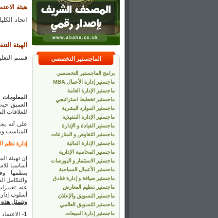
هيئة الاعتم
اتحاد الكل
الهيئة التنف
قسم التعليم
الماجستير التخصصي
برامج الماجستير التخصصي
ماجستير إدارة الأعمال MBA
ماجستير الإدارة العامة
المعلومات
ه
ماجستير تخطيط استراتيجي
العميق حيث
ماجستير الموارد البشرية
للعلاقات الم
ماجستير الإدارة التنفيذية
على أنه يج
ماجستير القيادة و الإدارة
المناسب ويم
ماجستير التفاوض و المنازعات
ماجستير الإدارة المالية
إدارة نظم ا
ماجستير المحاسبة الإدارية
إن تهيئة الم
ماجستير الاستثمار و البورصات
أساسيا للاس
ماجستير الأعمال السياحية
بنظمها وقو
ماجستير ضيافة و إدارة فنادق
والتكامل ال
ماجستير تنظيم المعارض
عنه تغييرا
أسلوب إدار
ماجستير التسويق والإعلان
وتتمثل هذه ا
ماجستير التسويق العالمي
ماجستير إدارة المبيعات
1- الاعتماد