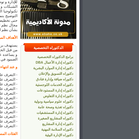
للإدارة و ت
الشبكات و ا
تكنولوجيا ا
التوضيح بن
حتى تخطيط ا
مجال نظم ا
بشأن نظم ا
الأهداف الم
يستهدف برن
الدكتوراه التخصصية
من قبل الخب
و يساعده عل
برامج الدكتوراه التخصصية
الصمود في 
دكتوراه إدارة الأعمال DBA
و عند انتها
دكتوراه إدارة الموارد البشرية
دكتوراه التسويق والإعلان
- التعرف عل
دكتوراه ضيافة وإدارة فنادق
- التعرف عل
- التعرف عل
دكتوراه الخدمات اللوجستية
- التعرف عل
دكتوراه إدارة المستودعات
- التعرف عل
دكتوراه إدارة التفاوض
- التعرف على
دكتوراه علوم سياسية ودولية
- التعرف عل
دكتوراه تغذية وصحة عامة
- التعرف عل
- التعرف عل
دكتوراه إدارة المستشفيات
- التعرف عل
دكتوراه المشاريع الصغيرة
- التعرف عل
دكتوراه إدارة المشاريع
- التعرف عل
دكتوراه السلامة المهنية
الفئات المس
دكتوراه الإدارة البيئية