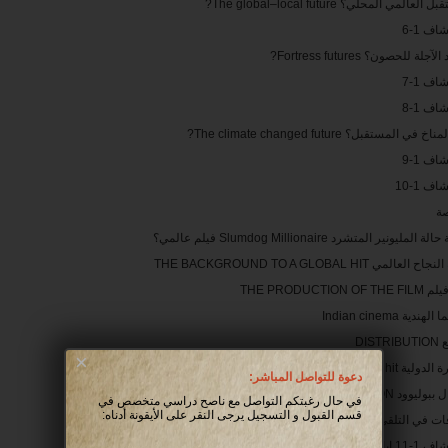
لعالمي المحلي؟ The global–local future?
ف 1-6
آجلة للحصون؟ Fortress futures?
ف 1-7
ف 1-8
 في المستقبل؟ The climate changed future?
ف 1-9
ف 1-10
صة
المليونير المتشرد Slumdog Millionaire فيلم عالمي؟
العالمي THE BACKGROUND TO A GLOBAL HIT
THE PRODUCTION OF
ندية Indian cinema
DISTR
×
ية An international hit
دعوة للتواصل المباشر:
ود THE BOLLYWOOD CONNECTION
في حال رغبتكم التواصل مع ناصح دراسي متخصص في
قسم القبول و التسجيل يرجى النقر على الأيقونة أدناه:
التلقي CONTROVERSIES IN RECEPTION
إباحية الفقر؟