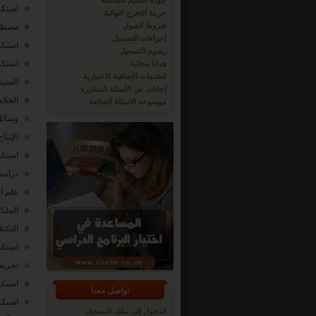
جودة التعليم الشاملة
استكشا
حزمة التخرج النهائية
شروط القبول
مصطلح "دعاية
إجراءات التسجيل
استكشا
رسوم التسجيل
استكشا
هدايا مجانية
الخدمات الإضافية الاختيارية
السينم
إجابات عن الأسئلة المتكررة
الخلا
موسوعة الاسئلة الشائعة
وسائل 
الإنتا
استكشاف 2-4 عادات
دراسة
علم ال
الملكي
التكتل
استكشاف 2-5 هل لرجال الأعمال الذين
تجربة 
استكشاف 2-6 العلامات الت
تواصل معنا
استكشا
الدخول إلى ملف التسجيل