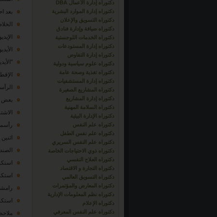
دكتوراه إدارة الأعمال DBA
دكتوراه إدارة الموارد البشرية
بعد احتفالات
دكتوراه التسويق والإعلان
الخلا
دكتوراه ضيافة وإدارة فنادق
الإيدي
دكتوراه الخدمات اللوجستية
دكتوراه إدارة المستودعات
الأيديولوجية 
دكتوراه إدارة التفاوض
"الأيديولوجي
دكتوراه علوم سياسية ودولية
دكتوراه تغذية وصحة عامة
الإقطاع lism
دكتوراه إدارة المستشفيات
الرأسمالية
دكتوراه المشاريع الصغيرة
دكتوراه إدارة المشاريع
بعض ا
دكتوراه السلامة المهنية
الاشتراكية
دكتوراه الإدارة البيئية
دكتوراه علم النفس
رأسمالية ال
دكتوراه علم نفس الطفل
اثنين
دكتوراه علم النفس السريري
الصند
دكتوراه ذوي الاحتياجات الخاصة
دكتوراه العلاج النفسي
استكشا
دكتوراه التجارة و الاقتصاد
استكشا
دكتوراه التسويق العالمي
دكتوراه المعارض والمؤتمرات
رامشي، وألت
دكتوراه نظم المعلومات الإدارية
استكشا
دكتوراه الإعلام
دكتوراه علم النفس المعرفي
ملاحظة