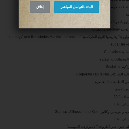
 الأوسكار AFTER THE OSCAR CEREMONIES
البدء بالتواصل المباشر
إغلاق
صة
ولوجيات و الخطابات
ideology والخطاب
ة" وتاريخها النهج الماركسية “Ideology” and its histories Marxist approaches
Feuda
 Capitalism
لمصطلحات المفيدة
 Socialism
شركات Corporate capitalism
 من التطبيقات المعاصرة
وق الأصفر
ف 1-12
ف 1-13
وسير، وكلاين Gramsci, Althusser and Klein
ف 1-13
 أخيرة علي أطروحة "الأيديولوجية المهيمنة"