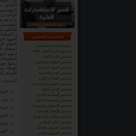
بين المؤس
التفاعل ب
المؤسسي 
الواحدة و 
ما يدعم نج
المؤسسي ف
للعاملين ف
و السياسا
الماجستير التخصصي
الجهود ال
الإعلام ا
برامج الماجستير التخصصي
استقبال ال
ماجستير إدارة الأعمال MBA
لديهم نحو
ماجستير الإدارة العامة
المعلومات
ماجستير تخطيط استراتيجي
تبذلها نح
ماجستير الموارد البشرية
العملاء نح
الأهداف ال
ماجستير الإدارة التنفيذية
ماجستير القيادة و الإدارة
المحتويات
ماجستير التفاوض و المنازعات
ماجستير الإدارة المالية
العولـ
ماجستير المحاسبة الإدارية
بحث 1_1
ماجستير المراجعة الداخلية
ماجستير الاستثمار و البورصات
خبرات
ماجستير الأعمال السياحية
التاري
ماجستير ضيافة و إدارة فنادق
ماجستير تنظيم المعارض
تكنولو
ماجستير التسويق والإعلان
"الليب
ماجستير التسويق العالمي