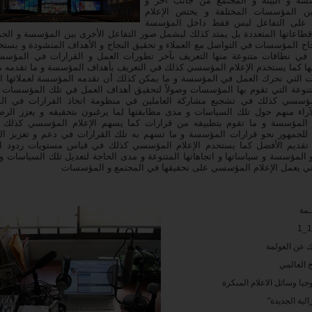
سة و البيئة و المجتمع من جانب آخر و
ين المؤسسات المختلفة و يختص الإعلام
على التفاعل ليس فقط داخل المؤسسة
قطاعاتها المتعددة بل يمتد كذلك ليشمل صور التفاعل الأخرى بين المؤسسة و الجم
اح المؤسسات في التواصل مع العملاء و تحقيق النجاح و الأهداف المنشودة و يستخد
ي نطاقات متنوعة منها التعريف بآخر تطورات العمل و القرارات في المؤسسة
يها كما يستخدم الإعلام المؤسسي كذلك في التعريف بأهداف المؤسسة و ما تقدمه
ت التي تحرك العمل في المؤسسة و ما يمكن كذلك أن تقدمه المؤسسة لعملائها ال
متنوعة التي تقوم بها المؤسسات وصولاً لتحقيق أهداف العمل في تلك المؤسسات 
لمؤسسي كذلك في تشجيع مشاركة العاملين في منظومة اتخاذ القرارات في ا
آراء منهم حول تلك السياسات و مدى مطابقتها لما يرغبون بتحقيقه و يعزز الرض
 المؤسسة و ما تقوم بتطبيقه من قرارات كما يسهم الإعلام المؤسسي كذلك 
 للجمهور نحو قرارات المؤسسة و ما تسهم به تلك القرارات في دعم و تعزيز الج
و تقديم الأفضل كما يستخدم الإعلام المؤسسي كذلك في قياس مستويات ردود ال
و المؤسسة و سياساتها و اتجاهاتها المتنوعة و مدى الحاجة لتعديل تلك السياسات و
تي يعمل الإعلام المؤسسي على تحقيقها في المجتمع و المؤسسات
ـمة
ك عن العولمة
خ العالمي
جيا وسائل الاعلام المبكرة
رالية الجديدة"