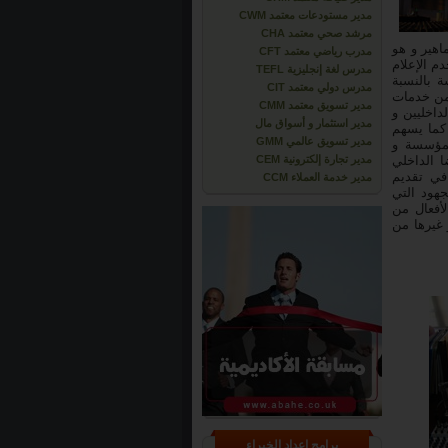
مدير مستودعات معتمد CWM
مرشد صحي معتمد CHA
اهير و هو
مدرب رياضي معتمد CFT
م الإعلام
مدرس لغة إنجليزية TEFL
 بالنسبة
مدرس دولي معتمد CIT
 من خدمات
مدير تسويق معتمد CMM
داخليين و
مدير استثمار و أسواق مال
كما يسهم
مدير تسويق عالمي GMM
لمؤسسة و
ا الداخلي
مدير تجارة إلكترونية CEM
في تقديم
مدير خدمة العملاء CCM
هود التي
أفعال من
 غيرها من
برامج إعداد الخبراء