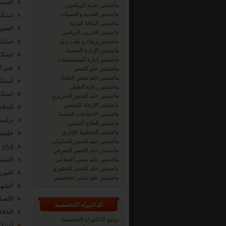
المستقبل ا
ماجستير تغذية الرياضيين
ماجستير التغذية و الحميات
استكشا
ماجستير اللياقة البدنية
العقود ال
ماجستير التدريب الرياضي
استكشا
ماجستير إرشاد و طب بديل
ماجستير الإدارة الصحية
استكشا
ماجستير إدارة المستشفيات
تغير المناخ
ماجستير علم النفس
ماجستير علم نفس الطفل
استكشا
ماجستير رعاية الطفل
استكشا
ماجستير علم النفس السريري
ماجستير الإرشاد النفسي
الخلا
ماجستير الاحتياجات الخاصة
دراسة حالة 
ماجستير العلاج النفسي
ماجستير التخطيط الإداري
خلفية النجاح 
ماجستير علم النفس السلوكي
إنتاج فيلم  THE FILM
ماجستير علم النفس المعرفي
السينما اله
ماجستير علم نفس اجتماعي
ماجستير علم النفس التطوري
التوزيع IBUTION
ماجستير علم نفس تشخيصي
الشهرة الدول
الاتصال ببوليو
الدكتوراه التخصصية
الخلافات في 
برامج الدكتوراه التخصصية
استكشاف 1-11 