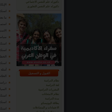
دكتوراه علم النفس الاجتماعي
الإنكار avowal
دكتوراه علم النفس التطوري
استكشا
ما بعد ال
استمرار الطبقي
الاستهلاك ال
سياسات الهوي
استكشا
استكشا
الخطابات s
استكشا
أمثلة
القبول و التسجيل
الخلا
نظام الدراسة
دراسة حالة فيلم d
لغة الدراسة
السياق الصو
المقررات الدراسية
نظام الامتحانات
استكشا
مدة الدراسة
استكشا
بطاقة اليونيسكو
الاعتمادات و المصادقات
استكشا