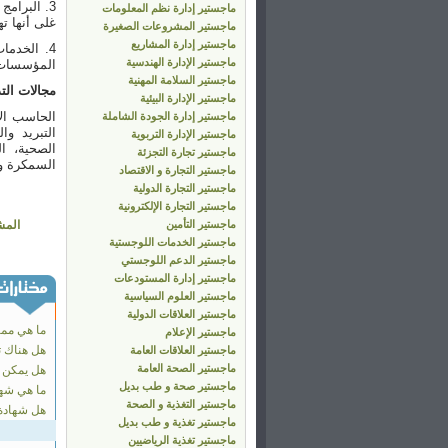
3. البرام
ماجستير إدارة نظم المعلومات
غلى أنها ت
ماجستير المشروعات الصغيرة
ماجستير إدارة المشاريع
4. الخدم
ماجستير الإدارة الهندسية
المؤسسات ا
ماجستير السلامة المهنية
مجالات الت
ماجستير الإدارة البيئية
الحاسب الآل
ماجستير إدارة الجودة الشاملة
التبريد وا
ماجستير الإدارة التربوية
الصحية، ال
ماجستير تجارة التجزئة
السمكرة وا
ماجستير التجارة و الاقتصاد
ماجستير التجارة الدولية
ماجستير التجارة الإلكترونية
ماجستير التأمين
المش
ماجستير الخدمات اللوجستية
ماجستير الدعم اللوجستي
ماجستير إدارة المستودعات
ماجستير العلوم السياسية
ماجستير العلاقات الدولية
ما هي مميز
ماجستير الإعلام
هل هناك ت
ماجستير العلاقات العامة
ماجستير الصحة العامة
هل يمكن دراسة شه
ماجستير صحة و طب بديل
ما هي شها
ماجستير التغذية و الصحة
هل شهادة CPM موثقة و معترف ب
ماجستير تغذية و طب بديل
ماجستير تغذية الرياضيين