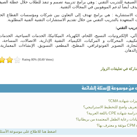
ج الصيفية للتدريب التقني : وهي برامج تدريبية تصمم و تنفذ للطلاب خلال عطلة الصيف
هدف أيضاً لدعم الموهوبين في المجالات التقنية.
ات الاستشارية : هي برامج تهدف إلى التعاون بين شركات ومؤسسات القطاع الخ
لمتعهدة بالتدريب التقني من خلال تقديم الاستشارات التقنية الفنية المطلوبة.
دريب التقني:
ي، الإلكترونيات، النسيج، اللحام، الكهرباء، الميكانيكا، الخدمات السياحية، الخدمات
لتكييف، المحركات و المركبات، الكيمياء، التقنية الإدارية، الاتصالات، المساحة، 
نجارة، التصوير الفوتوغرافي، المطبخ، المطعم، التسويق، الإنشاءات المعمارية،
لدهان.
Rating 80% (9149 Votes)
اركة في تعليقات الزوار
ات شهادة CMA؟
عريف واضح للتخطيط الاستراتيجي؟
ادة CPE باللغة العربية؟
دات رعاية الطفل المعتمدة من بريطانيا؟
ها؟
اضغط هنا للاطلاع على موسوعة الأسئلة