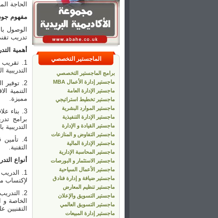
الحاجة الم
مفهوم جودة
الوصول بال
تدريب تقني
أهمية التد
الماجستير التخصصي
1. تقريب
التدريبية 
برامج الماجستير التخصصي
ماجستير إدارة الأعمال MBA
2. توفير 
التنمية ال
ماجستير الإدارة العامة
مميزة.
ماجستير تخطيط استراتيجي
ماجستير الموارد البشرية
3. بناء ع
ماجستير الإدارة التنفيذية
برامج تدري
ماجستير القيادة و الإدارة
التدريبية ب
ماجستير التفاوض و المنازعات
4. تأمين 
ماجستير الإدارة المالية
التقنية.
ماجستير المحاسبة الإدارية
أنواع التدر
ماجستير الاستثمار و البورصات
ماجستير الأعمال السياحية
1. الدريب
ماجستير ضيافة و إدارة فنادق
لإكتساب م
ماجستير تنظيم المعارض
2. التدري
ماجستير التسويق والإعلان
الخاصة و ا
ماجستير التسويق العالمي
التقنيين عل
ماجستير إدارة المبيعات