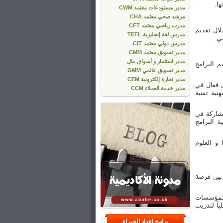
ا.
مدير مستودعات معتمد CWM
مرشد صحي معتمد CHA
مدرب رياضي معتمد CFT
لال تقديم
مدرس لغة إنجليزية TEFL
ي.
مدرس دولي معتمد CIT
مدير تسويق معتمد CMM
مدير استثمار و أسواق مال
م البرامج
مدير تسويق عالمي GMM
مدير تجارة إلكترونية CEM
ل فعال في
مدير خدمة العملاء CCM
نية تقنية
مشاركة في
ة البرامج
 و العلوم
ربين فرصة
 المؤسسات
اً لتدريب
برامج إعداد الخبراء