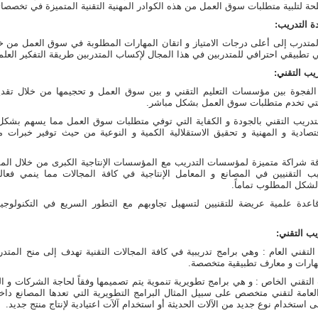
لحة لتلبية متطلبات سوق العمل من هذه الكوادر المهنية التقنية المتميزة في تخصصاته
 التدريب:
متدرب إلى أعلى درجات الامتياز و اتقان المهارات المطلوبة في سوق العمل من خ
 تطبيقي احترافي للمتدربين في هذا المجال لإكساب المتدربين طريقة التفكير العلم
ريب التقني:
 الفجوة بين مؤسسات التعليم التقني و بين سوق العمل و تحجيمها من خلال تقدي
التي تخدم متطلبات سوق العمل بشكل مباشر.
التدريب التقني بالجودة و الكفاية التي توفي متطلبات سوق العمل مما يسهم بشك
اقتصادية و المهنية و تحقيق الاستقلالية الكمية و النوعية من حيث توفير خبرات مه
لاقة شراكة متميزة لمؤسسات التدريب مع المؤسسات الإنتاجية الكبرى من خلال ال
ب التقنيين في المصانع و المعامل الإنتاجية في كافة المجالات مما ينمي فعالي
الشكل المطلوب تماماً.
قاعدة علمية عريضة للتقنيين لتسهيل تجاوبهم مع التطور السريع في التكنولوجيا
يب التقني:
 التقني العام : وهي برامج تدريبية في كافة المجالات التقنية تهدف إلى منح المتد
هارات و معارف تطبيقية متخصصة.
ب التقني الخاص : و هي برامج تطويرية تنموية يتم تصميمها وفقاً لحاجة الشركات و
لعامة لتقني متخصص على سبيل المثال البرامج التطويرية التي تعدها المصانع داخلي
ى استخدام نوع جديد من الآلات الحديثة أو استخدام آلآت اعتيادية لإنتاج منتج جديد.