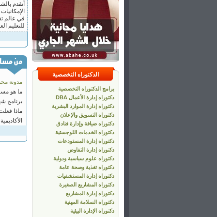
0218926780838
26 August 2014
شكرا جزيلا
mood ali
711771095, yemen
30 August 2014
الدكتوراه التخصصية
مدونة محمود
برامج الدكتوراه التخصصية
ما هو مستو
دكتوراه إدارة الأعمال DBA
برنامج شها
دكتوراه إدارة الموارد البشرية
ماذا فعلت 
دكتوراه التسويق والإعلان
الأكاديمية
دكتوراه ضيافة وإدارة فنادق
دكتوراه الخدمات اللوجستية
دكتوراه إدارة المستودعات
دكتوراه إدارة التفاوض
دكتوراه علوم سياسية ودولية
دكتوراه تغذية وصحة عامة
دكتوراه إدارة المستشفيات
دكتوراه المشاريع الصغيرة
دكتوراه إدارة المشاريع
دكتوراه السلامة المهنية
دكتوراه الإدارة البيئية