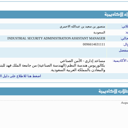
لاثي:
منصور بن سعيد بن عبدالله الاحمري
ة:
السعودية
حالي:
INDUSTRIAL SECURITY ADMINISTRATION ASSISTANT MANAGER
ال:
0096614631111
لمفضل
الأكاديمية:
مساعد إداري - الأمن الصناعي
بكالوريوس هندسة النظم (الهندسة الصناعية) من جامعة الملك فهد للبت
والمعادن بالمملكة العربية السعودية.
اضغط هنا للاطلاع على دليل ا
ر للعاملين بالأكاديميةالعربية البريطانية للتعليم العالي على إتاحة هذة الفرصة لطلبة الذين ل
 لتكملت الدراسة و التطوير الذهني لرقي بالمجتمعات العربية من المستوي المتدني الي ما هو م
نية المعلومات وغيرها من التخصصات الآخرة ولا يسعني سوى أن أشكر الأكاديمية العربية البري
الي على هذة اللفته ، وأسأل اللله عز وجل التوفيق لنا جميعا . السلام عليكم ورحمة الله
في رمضان عقيل