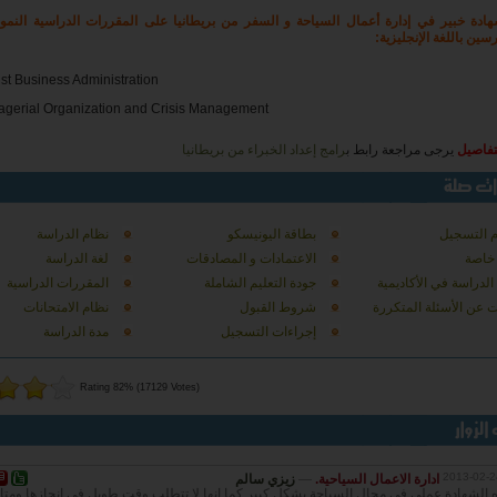
دة خبير في إدارة أعمال السياحة و السفر من بريطانيا على المقررات الدراسية النموذج
سين باللغة الإنجليزية:
ist Business Administration
gerial Organization and Crisis Management
تفاصيل
يرجى مراجعة رابط ب
رامج إعداد الخبراء من بريطانيا
 التسجيل
بطاقة اليونيسكو
نظام الدراسة
 خاصة
الاعتمادات و المصادقات
لغة الدراسة
 الدراسة في الأكاديمية
جودة التعليم الشاملة
المقررات الدراسية
ت عن الأسئلة المتكررة
شروط القبول
نظام الامتحانات
إجراءات التسجيل
مدة الدراسة
Rating 82% (17129 Votes)
2013-02-2
ادارة الاعمال السياحية.
—
زيزي سالم
الشهادة عملي في مجال السياحة بشكل كبير كما انها لا تتطلب وقت طويل في انجازها ومتا