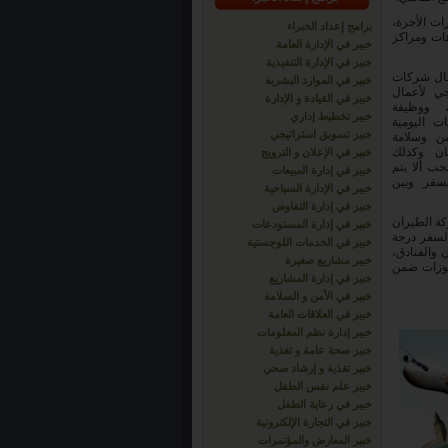
ت الأجرة،
برامج إعداد الخبراء
هات ومراكز
خبير في الإدارة العامة
خبير في الإدارة التنفيذية
عمال شركات
خبير في الموارد البشرية
جي لأعمال
خبير في القيادة و الإدارة
 ووظيفة
خبير تخطيط إداري
ات اليومية
خبير تسويق استراتيجي
ن وسلامة
مان وكذلك
خبير في الإعلان و الترويج
جب ألا يتم
خبير في إدارة المبيعات
سفر وبين
خبير في الإدارة السياحية
خبير في إدارة التفاوض
كة الطيران
خبير في إدارة المستودعات
السفر درجة
خبير في الخدمات اللوجستية
 والفنادق،
خبير مشاريع صغيرة
حجوزات ضمن
خبير في إدارة المشاريع
خبير في الأمن و السلامة
خبير في العلاقات العامة
خبير إدارة نظم المعلومات
خبير صحة عامة و تغذية
خبير تغذية و إرشاد صحي
خبير علم نفس الطفل
خبير في رعاية الطفل
خبير في التجارة الإلكترونية
خبير المعارض والمؤتمرات