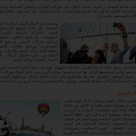
ت صناعة السياحة و السفر خدمات النقل، مثل شركات الطيران والسفن السياحية وسيارا
افة مثل الإقامة بما في ذلك الفنادق والمنتجعات، وأماكن الترفيه مثل المتنزهات والكازينو
لات الموسيقى والمسارح.
وتعتمد إدارة أعمال السفر أو إدارة أ
السياحة على إدارة المنهج الاستراتي
السفر بالشركة (سياسة السفر)،
المفاوضات مع جميع البائعين، العملي
لبرنامج شركات السفر، وبرنامج أم
المسافرين، وبرنامج بطاقات الائت
وظيفة إدارة بيانات السفر والترفيه. وي
الخلط بين إدارة أعمال شركات ال
الأعمال التقليدية لوكالة السفر.
ت السفر بتزويد عملاء شركة الطيران بالخدمات اليومية، فهي تعد بمثابة الإدارة التنفيذية لشر
 معها والتي استخدمتها كوكيل لها في سياستها. وبعبارة أخرى تحدد إدارة أعمال شركات 
ي يسمح لموظفين الطيران بتقديمها، والتفاوض على نسب/ أسعار الوكلاء مع خطوط الطيران
ح باستخدام الوكالات لبطاقة الائتمان. وتتمكن وكالة السفر من ناحية أخرى من إجراء ال
.
ن البرنامج:
حة من مجالات العمل و مصادر الدخل الهامة للعديد
لم بل يعتبرها البعض الصناعة الأولى في العالم
فوائد مالية على اقتصاديات الدول و ما تدره من
ية تساهم مساهمة كبيرة في تنفيذ خطط التنمية
بخاصة لدى الدول النامية و يتميز العمل في المجال
فرة التخصصات المتاحة للاستثمار فيه كمجال
سياحي – الفنادق – القرى السياحية – مشروعات
لتذكارية و غيرها النزاعات و تقدم الأكاديمية العربية