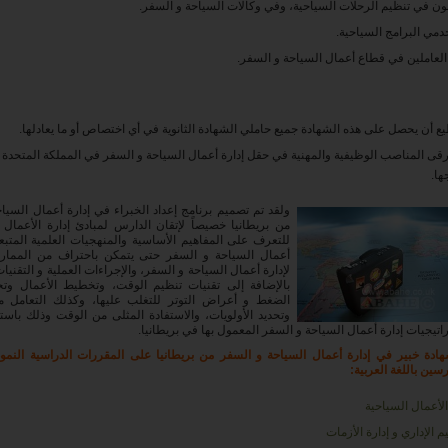
لون في تنظيم الرحلات السياحية، وفي وكالات السياحة و السفر.
مي البرامج السياحية.
العاملين في قطاع أعمال السياحة و السفر.
ع أن يحصل على هذه الشهادة جميع حاملي الشهادة الثانوية في أي اختصاص أو ما يعادلها.
أرقى المناصب الوظيفية والمهنية في حقل إدارة أعمال السياحة و السفر في المملكة المتحدة
ها.
ولقد تم تصميم برنامج إعداد الخبراء في إدارة أعمال السيا
من بريطانيا خصيصاً لإتقان الدارس لمبادئ إدارة الأعمال 
للتعرف على المفاهيم الأساسية والمنهجيات العلمية المتبع
أعمال السياحة و السفر حتى يتمكن باحتراف من الممارس
لإدارة أعمال السياحة و السفر، والإجراءات العملية و التقنيا
بالإضافة إلى تقنيات تنظيم الوقت، وتخطيط الأعمال وتح
الضغط و أعراض التوتر للتغلب عليها، وكذلك التعامل مع
وتحديد الأولويات، والاستفادة المثلى من الوقت وذلك باس
تيجيات إدارة أعمال السياحة و السفر المعمول بها في بريطانيا.
دة خبير في إدارة أعمال السياحة و السفر من بريطانيا على المقررات الدراسية النموذج
سين باللغة العربية:
الأعمال السياحية
م الإداري و إدارة الأزمات