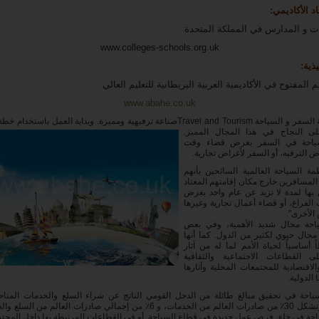
اد الأكاديمي:
يات و المدارس في المملكة المتحدة
www.colleges-schools.org.uk
يذية:
 المفتوح في الأكاديمية العربية البريطانية للتعليم العالي
www.abahe.co.uk
تعتبر صناعة السفر و السياحة Travel and Tourismصناعة ترفيهية ومميزة. وبداية العمل باس
ى النجاح
في هذا المجال المميز.
سياحة في السفر بغرض قضاء وقت
ض الترفيه، أو السفر لأغراض تجارية.
ة السياحة العالمية السائحين بأنهم
لمسافرين خارج مكان إقامتهم المعتاد
 بها لمدة لا تزيد عن عام واحد بغرض
الفراغ، أو قضاء أعمال تجارية وغيرها
الأخرى".
ياحة مجال شديد الأهمية، وفي بعض
 مجال حيوي لكثير من الدول. كما أنها
ً أساسياً لحياة الأمم لما له من آثار
 القطاعات الاجتماعية والثقافية
والاقتصادية للمجتمعات المحلية وآثارها
 الدولية.
ياحة في تحقيق مبالغ طائلة من الدخل القومي الناتج عن شراء السلع والخدمات المتاحة
السياحية، وتشكل 30٪ من صادرات العالم من الخدمات، و 6٪ من إجمالي صادرات العالم م
حة في خلق فرص عمل جديدة في قطاع السياحة. أو في القطاعات المرتبطة بها داخل المجتم