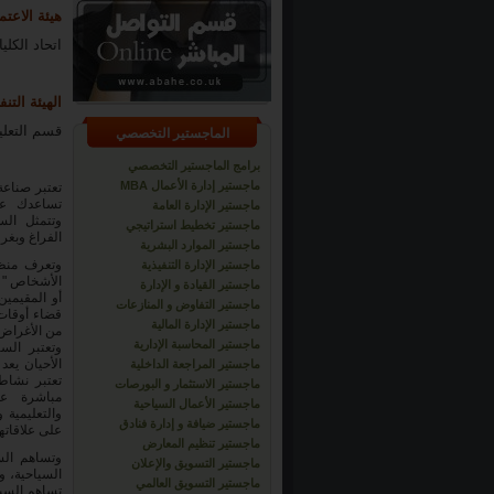
هيئة الاعتم
اتحاد الكل
الهيئة التنف
قسم التعليم
الماجستير التخصصي
برامج الماجستير التخصصي
ماجستير إدارة الأعمال MBA
تساعدك عل
ماجستير الإدارة العامة
وتتمثل ال
ماجستير تخطيط استراتيجي
الفراغ وبغر
ماجستير الموارد البشرية
وتعرف منظم
ماجستير الإدارة التنفيذية
الأشخاص " ا
ماجستير القيادة و الإدارة
أو المقيمين
ماجستير التفاوض و المنازعات
قضاء أوقات 
ماجستير الإدارة المالية
من الأغراض 
ماجستير المحاسبة الإدارية
وتعتبر الس
الأحيان يعد
ماجستير المراجعة الداخلية
تعتبر نشاطا
ماجستير الاستثمار و البورصات
مباشرة على
ماجستير الأعمال السياحية
والتعليمية 
ماجستير ضيافة و إدارة فنادق
على علاقاتها
ماجستير تنظيم المعارض
وتساهم الس
ماجستير التسويق والإعلان
ماجستير التسويق العالمي
تساهم السيا