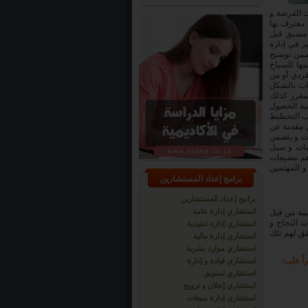
ك الفرصة و
 معترف بها
 مسبق قبل
ر في إدارة
تضمن توضيح
مها للسياح
ردي أو من
ات بالشكل
لمقرر كذلك
فية الحصول
ب التخطيط
ن مقدمة عن
قت و يتضمن
زمات و سبل
أهم مضيعات
و المهتمين
برامج إعداد المستشارين
برامج إعداد المستشارين
استشاري إدارة عامة
ممة من قبل
ت النجاح و
استشاري إدارة تنفيذية
قق لهم تلك
استشاري إدارة مالية
استشاري موارد بشرية
اً على:
استشاري قيادة و إدارة
استشاري تسويق
استشاري إعلان و ترويج
استشاري إدارة مبيعات