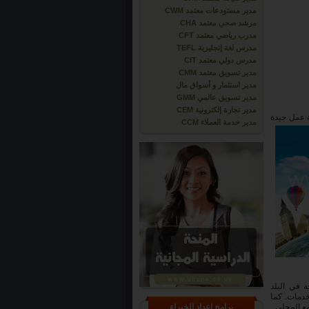
مدير مستودعات معتمد CWM
مرشد صحي معتمد CHA
مدرب رياضي معتمد CFT
مدرس لغة إنجليزية TEFL
مدرس دولي معتمد CIT
مدير تسويق معتمد CMM
مدير استثمار و أسواق مال
مدير تسويق عالمي GMM
مدير تجارة إلكترونية CEM
تخدام خطة عمل جيدة
مدير خدمة العملاء CCM
 في البلد
ن السلع والخدمات. كما
ع المحلي.
برامج إعداد الخبراء