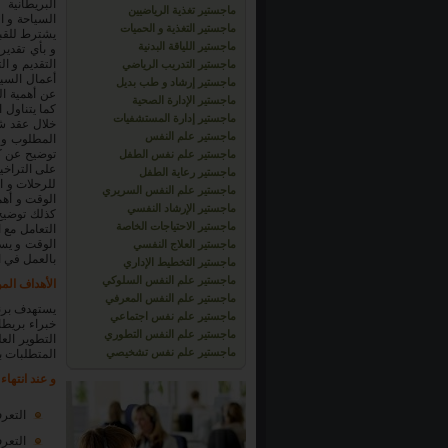
البريطانية
ماجستير تغذية الرياضيين
السياحة و ا
ماجستير التغذية و الحميات
يشترط للقبو
ماجستير اللياقة البدنية
و بأي تقدي
التقديم و ا
ماجستير التدريب الرياضي
أعمال السيا
ماجستير إرشاد و طب بديل
عن أهمية ال
ماجستير الإدارة الصحية
كما يتناول
ماجستير إدارة المستشفيات
خلال عقد ش
ماجستير علم النفس
المطلوب و أ
توضيح عن ك
ماجستير علم نفس الطفل
على التراخ
ماجستير رعاية الطفل
للرحلات و ا
ماجستير علم النفس السريري
الوقت و أهم
ماجستير الإرشاد النفسي
كذلك توضيح 
ماجستير الاحتياجات الخاصة
التعامل مع 
الوقت و يست
ماجستير العلاج النفسي
بالعمل في ا
ماجستير التخطيط الإداري
ماجستير علم النفس السلوكي
الأهداف الم
ماجستير علم النفس المعرفي
يستهدف برنا
ماجستير علم نفس اجتماعي
خبراء بريطا
ماجستير علم النفس التطوري
التطوير الع
ماجستير علم نفس تشخيصي
المتطلبات 
و عند انتها
التعر
التعر