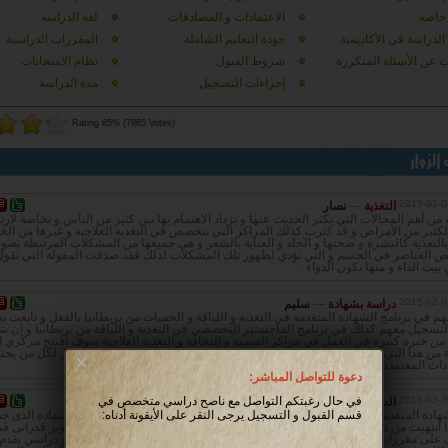
 خاصة
الاعتمادات و المصادقات
لغة الدراسة
 الدراسة في الأكاديمية
جودة التعليم الشاملة
المقررات الدراسية
ت عن الأسئلة المتكررة
شروط القبول
نظام الامتحانات
إجراءات التسجيل
مدة الدراسة
Rating 85% (7865 Votes)
2015-02-0
التغذية
—
نصار
ة من أهم المجالات التي يكثر الحديث عنها و يزداد الاهتمام بها بين كثير من الناس و بخاصة لارت
الكثير من الأمراض و قد كثرت كذلك المراكز التي تتخصص في التغذية العلاجية و غيرها من ال
التغذية كالبشرة و صحتها و الجلد و العناية بالشعر و هي جميعها من المشكلات المرتبطة بصور
ص العناصر في الجسم و التي تؤدي لظهور تلك المشكلات لذلك فقد صدقت المقولة التي تقول
بيت الداء و منها يكون الدواء .
2015-02-0
دراسة بشهادة
—
سليم
في برنامج الشهادة المتقدمة في التغذية و اللياقة و الحميات من بريطانيا بالفعل و تابعت بع
لتسجيل معهم كذلك في برنامج الماجستير التخصصي في التغذية و اللياقة من بريطانيا و إن شا
 من خبرة كبيرة في العمل في مراكز السمنة و النحافة و التغذية العلاجية سوف أفتتح مركزي
اء من هذا البرنامج الدراسي و أضم إليه عدد من الأجهزة و أنطلق نحو تقديم خدماتي لكل من يحت
×
ات المعتمدة المتميزة من مختلف الهيئات و الجهات البريطانية المعتمدة .
دعوة للتواصل المباشر:
2015-03-3
في حال رغبتكم التواصل مع ناصح دراسي متخصص في
الشهادات المتقدمة في التغذية و الحميات
—
ايهاب احمد
قسم القبول و التسجيل يرجى النقر على الأيقونة أدناه:
هادة المتقدمة فى التغذية الصحية من البرامج التى انصح بدراستها نظرا لقدرالاستفادة الذى 
ا انتهيت من دراسة البرنامج والتطور الملحوظ فى مهاراتى الذى ساعدنى فى تطوير قدراتى ف
 على مقررات متخصصة وموضوعة بعناية وحرفية شديدة بالإضافة إلي وجود ناصح دراسي يقدم 