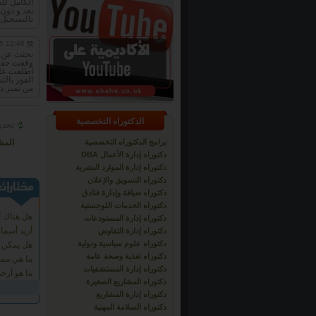
الكامل للط
بعد و دون
بالتسجيل ف
5 12:48
بحثت عن م
وفقت حقا ع
اطلعت على
الفور بالت
من تميز دا
الدكتوراه التخصصية
تحدي
برامج الدكتوراه التخصصية
المش
دكتوراه إدارة الأعمال DBA
دكتوراه إدارة الموارد البشرية
دكتوراه التسويق والإعلان
دكتوراه ضيافة وإدارة فنادق
دكتوراه الخدمات اللوجستية
هل هناك أ
دكتوراه إدارة المستودعات
أريد أسما
دكتوراه إدارة التفاوض
دكتوراه علوم سياسية ودولية
هل يمكن أ
دكتوراه تغذية وصحة عامة
ما هي ممي
دكتوراه إدارة المستشفيات
ما هو أرخ
دكتوراه المشاريع الصغيرة
دكتوراه إدارة المشاريع
دكتوراه السلامة المهنية