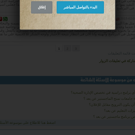
الب فى فترة الدراسة مع إمكانية التواصل مع زملاء الدراسة بالإضافة إلى نظام الدراسة الذى 
 التقيد بمواعيد محددة مع الحصول على عضوية البورد البريطاني للمحترفين كل هذا جعلنى اسر
البدء بالتواصل المباشر
إغلاق
ى البرنامج والانتهاء من دراسته.
2015-02-0
التغذية والحميات
—
على سليمان
ثل هذا البرنامج المتخصص فى التغذية والحميات حيث اننى امتلك مركز لعلاج السمنة والنحاف
ندما وجدت هذا البرنامج الذى تطرحه الاكاديمية العربية البريطانية للتعليم العالى وخاصة عند
 ما يحتويه من مقررات دراسية متخصصة فى المجال والذى ايقنت انه ما كنت اريد بالفعل و
سجيل فى البرنامج وانهيته وانا الان فى انتظار نتيجة الاختبار واوجه الشكر للاكاديمية على ما تقد
ئم.
1
2
3
ث قائمة التعليقات
اركة في تعليقات الزوار
ي برامج دراسية في تخصص الإدارة الصحية؟
ء جامعات تمنح الماجستير عن بعد ؟
ن يكون الترويج مقابل للإعلان؟
زات التعليم عن بعد؟
ص برنامج ماجستير عن بعد ؟
اضغط هنا للاطلاع على موسوعة الأسئلة