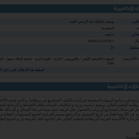
لاثي:
يوسف جارالله عبد الرحمن العبيد
ة:
السعودية
حالي:
saptco
ال:
00966114787821
لمفضل
24
الأكاديمية:
الشهادة الجامعية الأولى / بكالوريوس / إجازة - علوم ادارية - جامعة الملك سعود - ال
1996
اضغط هنا للاطلاع على دليل ا
سة في برنامج الشهادة المتقدمة في إدارة تكاليف المشاريع من بريطانيا، و الذي تقدمه الأكاد
ريطانية للتعليم العالي برسوم دراسية رمزية و امكانيات للسداد بنظام الأقساط و البرنامج للح
ل في مجال المشاريع أو يرغب بالحصول على فرصة عمل جيدة في هذا المجال و كل ذلك خلا
دراسة لا تزيد عن 90 يوما فقط من تاريخ التسجيل و البرنامج مصمم للدراسة لجميع المستويات العقلية و
 إدارة الأكاديمية العربية البريطانية للتعليم العالي على إتاحتها لتلك الفرصة لي و لجميع ال
وي
را التسجيل و الدراسة في برنامج الشهادة المتقدمة في أصول الإدارة الصحية من بريطانيا، و ا
 العربية البريطانية للتعليم العالي، من ضمن مجموعة برامج الشهادات المتقدمة و هى مجموعة ب
ا شك و بخاصة و أنها مقدمة من هيئة عريقة كهيئة البورد البريطاني للمحترفين و التي يتهافت 
ها العديد من المهنيين المحترفين على مستوى العالم واتمني التوفيق للجميع