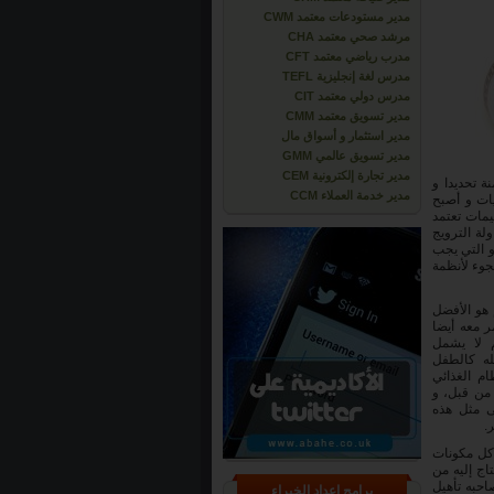
مدير مستودعات معتمد CWM
مرشد صحي معتمد CHA
مدرب رياضي معتمد CFT
مدرس لغة إنجليزية TEFL
مدرس دولي معتمد CIT
مدير تسويق معتمد CMM
مدير استثمار و أسواق مال
مدير تسويق عالمي GMM
مدير تجارة إلكترونية CEM
 تحديدا و
مدير خدمة العملاء CCM
يات و أصبح
يمات تعتمد
ة الترويج
و التي يجب
لجوء لأنظمة
 هو الأفضل
ر معه أيضا
م لا يشمل
له كالطفل
م الغذائي
 من قبل، و
ى مثل هذه
.
 كل مكونات
اج إليه من
احبه تأهيل
برامج إعداد الخبراء