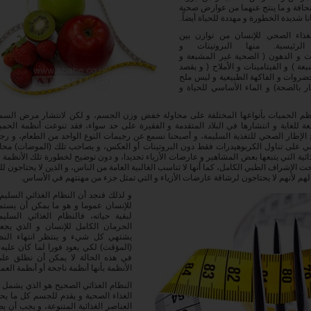
نحافة و ما ينتج عنهما من عوارض صحية
نا شديدة الخطورة و مهددة للحياة أيضاً.
غذاء الصحي للإنسان من توازن بين
الرئيسية. منها البروتينات و
ت و الدهون ( الصحية غير المشبعة و
ة ) و الفيتامينات و الأملاح ( و يقصد
لخضروات و الفاكهة الطبيعية و ليس ملح
ر بالصحة) و الماء الأساسي للحياة و
م الحميات بأنواعها المختلفة على محاولة خفض وزن الجسم، و لكن لانتشار مرض السمنة
 للغاية و انتشارها في البلاد المتقدمة و الفقيرة على حد سواء، فقد تنوعت أنظمة الحم
الإطار الصحي للتغذية السليمة، و أصبحنا نسمع عن رجيمات النوع الواحد من الطعام، و رج
 على تناول الكربوهيدرات فقط دون البروتينات أو العكس، و يصاحب تلك (الموضات) محاول
ذائية التي يتبعها بعض المشاهير و عارضات الأزياء تحديدا، و دون توضيح لخطورة تلك الأنظمة 
ت الإشراف الطبي الكامل، كما أنها لا تناسب الغالبية العامة من الناس، و الذين لا يحتاجون ل
ة لهم لأنهم لا يحتاجون لرشاقة عارضات الأزياء و التي تمثل جزء من مهنتهم في الأساس.
و لذلك فنجد أن النظام الغذائي السليم
للإنسان عموما و هو ما يمكن أن يستم
لبقية حياته، فالنظام الغذائي السلي
الحرمان الكامل للإنسان و الذي يجع
يشتهي كل شيء و ينتظر انتهاء النظا
(المؤقت) لكي يعود فورا لما كان عليه
في هذه الحالة لا يمكن أن نطلق عل
الأنظمة بأنها أنظمة ناجحة أو أنظمة العمر
النظام الغذائي الصحيح هو الذي يشمل
الغذاء الصحية و يقدم للجسم كل ما يحت
العناصر الغذائية المتنوعة، و يجب أن يص