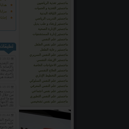
ماجستير تغذية الرياضيين
هدايا
ماجستير التغذية و الحميات
مزايا
ماجستير اللياقة البدنية
إجابا
ماجستير التدريب الرياضي
ماجستير إرشاد و طب بديل
ماجستير الإدارة الصحية
ماجستير إدارة المستشفيات
ماجستير علم النفس
ماجستير علم نفس الطفل
ماجستير رعاية الطفل
ماجستير علم النفس السريري
3 15:32
ماجستير الإرشاد النفسي
تعد التغذي
ماجستير الاحتياجات الخاصة
بالإصابة ب
المتربطة ب
ماجستير العلاج النفسي
بأخرى بنق
ماجستير التخطيط الإداري
المعدة هي 
ماجستير علم النفس السلوكي
ماجستير علم النفس المعرفي
3 15:35
ماجستير علم نفس اجتماعي
درست معهم 
من خلال ا
ماجستير علم النفس التطوري
مع ما لدى
ماجستير علم نفس تشخيصي
بعد الانته
تلك الشهاد
0 21:44
برنامج الش
عليه عندم
فهو يحتوى