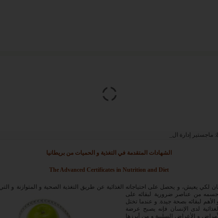
ً:
ماجستير إدارة الأعمال من بريطانيا
الشهادات المتقدمة في التغذية و الحميات من بريطانيا
The Advanced Certificates in Nutrition and Diet
ان لكي يعيش، و يحصل على احتياجاته الغذائية عن طريق التغذية الصحية و المتوازنة و التي
 جسمه من عناصر ضرورية لبقائه على
 الأهم لبقائه بصحة جيدة. و عندما تختل
غذائية لدى الإنسان فإنه يصبح عرضة
أمراض و الأعراض السلبية و من أبرزها