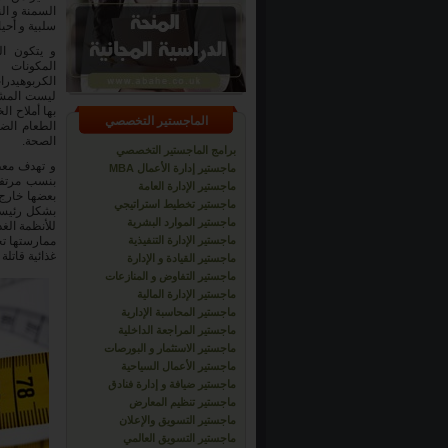
السمنة و ال
سلبية و أحيا
و يتكون ال
المكونات 
الكربوهيدرا
ليست المشبع
بها أملاح ا
الماجستير التخصصي
الطعام الضا
الصحة.
برامج الماجستير التخصصي
و تهدف معظ
ماجستير إدارة الأعمال MBA
بنسب مرتفعة
ماجستير الإدارة العامة
بعضها خارج 
ماجستير تخطيط استراتيجي
بشكل رئيسي
ماجستير الموارد البشرية
للأنظمة الغ
ماجستير الإدارة التنفيذية
ممارستها تح
غذائية قاتل
ماجستير القيادة و الإدارة
ماجستير التفاوض و المنازعات
ماجستير الإدارة المالية
ماجستير المحاسبة الإدارية
ماجستير المراجعة الداخلية
ماجستير الاستثمار و البورصات
ماجستير الأعمال السياحية
ماجستير ضيافة و إدارة فنادق
ماجستير تنظيم المعارض
ماجستير التسويق والإعلان
ماجستير التسويق العالمي