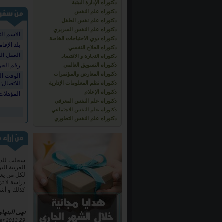
دكتوراه الإدارة البيئية
دكتوراه علم النفس
دكتوراه علم نفس الطفل
دكتوراه علم النفس السريري
الاسم الث
دكتوراه ذوي الاحتياجات الخاصة
بلد الإقام
دكتوراه العلاج النفسي
العمل ال
دكتوراه التجارة و الاقتصاد
دكتوراه التسويق العالمي
رقم الجو
دكتوراه المعارض والمؤتمرات
الوقت ا
دكتوراه نظم المعلومات الإدارية
للاتصال:
دكتوراه الإعلام
المؤهلات 
دكتوراه علم النفس المعرفي
دكتوراه علم النفس الاجتماعي
سجلت للدرا
دكتوراه علم النفس التطوري
العربية الب
لكل من يعم
كذلك و أشكر
.
نهى البنها
29 September 2013
أعجبني كثي
الأكاديمية
متميزة و ل
على شهادات