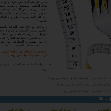
فكري للإنسان أيضا يقوم بتوعيته توعية
ثقافة الجسم الممشوق و التغذية الجيدة،
الجمة التي تعود على الإنسان من حصو
المميزات صحيا و شكليا أيضا ما يؤدي لف
معه على المستويين المهني و الاجتماع
حد سواء .
و يترافق مع ذلك نشر التوعية بأهمية
الطهي السليم للأطعمة، و ضرورة الابتعا
الوجبات السريعة المفلسة من العناصر
المليئة بالدهون المشبعة الضارة لصح
الأوعية الدموية و المطاعم التي تقدم
السليم هو الأساس للصحة السليمة.
التخصصات المتاحة في برامج الشهادات
في التغذية و الحميات من بريطانيا:
الشهادة المتقدمة في التغذية الصحية من
بريطانيا
ة المتقدمة في التغذية واللياقة و الحميات من بريطانيا
ة المتقدمة في التغذية السريرية من بريطانيا
ة المتقدمة في التغذية العلاجية من بريطانيا
 التسجيل
بطاقة اليونيسكو
نظام الدراسة