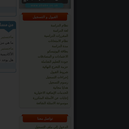
رجب بالعيد
00218925772017, ليب
17 December 2013
القبول و التسجيل
نظام الدراسة
لغة الدراسة
المقررات الدراسية
ماجستير تغ
نظام الامتحانات
ما هي مزاي
مدة الدراسة
ماجستير ال
بطاقة اليونيسكو
الأكاديمية
الاعتمادات و المصادقات
هل يوجد عن
جودة التعليم الشاملة
حزمة التخرج النهائية
شروط القبول
إجراءات التسجيل
رسوم التسجيل
هدايا مجانية
الخدمات الإضافية الاختيارية
إجابات عن الأسئلة المتكررة
موسوعة الاسئلة الشائعة
تواصل معنا
الدخول إلى ملف التسجيل