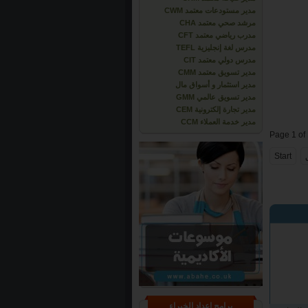
مدير مستودعات معتمد CWM
مرشد صحي معتمد CHA
مدرب رياضي معتمد CFT
مدرس لغة إنجليزية TEFL
مدرس دولي معتمد CIT
مدير تسويق معتمد CMM
مدير استثمار و أسواق مال
مدير تسويق عالمي GMM
مدير تجارة إلكترونية CEM
مدير خدمة العملاء CCM
Page 1 of
Start
برامج إعداد الخبراء