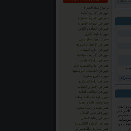
 الشائعة
برامج إعداد الخبراء
خبير في الإدارة العامة
خبير في الإدارة التنفيذية
خبير في الموارد البشرية
خبير في القيادة و الإدارة
خبير تخطيط إداري
خبير تسويق استراتيجي
خبير في الإعلان و الترويج
خبير في إدارة المبيعات
خبير في الإدارة السياحية
خبير في إدارة التفاوض
خبير في إدارة المستودعات
ز -
خبير في الخدمات اللوجستية
خبير مشاريع صغيرة
لسفراء
خبير في إدارة المشاريع
، و الذي
خبير في الأمن و السلامة
ذلك و حتى
وما كاملة و حسم دراسي مخصوص
خبير في العلاقات العامة
بريطانية
خبير إدارة نظم المعلومات
معوقات و
خبير صحة عامة و تغذية
ر
خبير تغذية و إرشاد صحي
العمل أو
خبير علم نفس الطفل
ي أقرب
خبير في رعاية الطفل
خبير في التجارة الإلكترونية
خبير المعارض والمؤتمرات