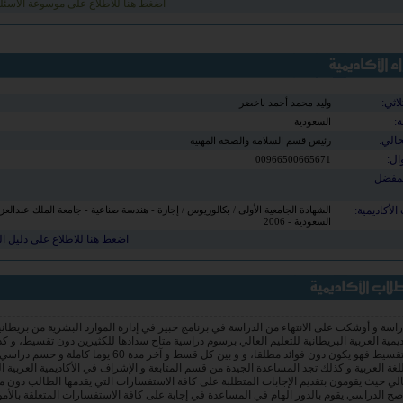
اضغط هنا للاطلاع على موسوعة الأسئلة
لاثي:
وليد محمد أحمد باخضر
ة:
السعودية
حالي:
رئيس قسم السلامة والصحة المهنية
ال:
00966500665671
لمفضل
الأكاديمية:
الشهادة الجامعية الأولى / بكالوريوس / إجازة - هندسة صناعية - جامعة الملك عبدالعزي
السعودية - 2006
اضغط هنا للاطلاع على دليل ا
سة و أوشكت على الانتهاء من الدراسة في برنامج خبير في إدارة الموارد البشرية من بريطانيا
ديمية العربية البريطانية للتعليم العالي برسوم دراسية متاح سدادها للكثيرين دون تقسيط، و ك
في حال التقسيط فهو يكون دون فوائد مطلقا، و و بين كل قسط و آخر مدة 60 ي
لغة العربية و كذلك تجد المساعدة الجيدة من قسم المتابعة و الإشراف في الأكاديمية العربية ال
عالي حيث يقومون بتقديم الإجابات المتطلبة على كافة الاستفسارات التي يقدمها الطالب دون 
صح الدراسي يقوم بالدور الهام في المساعدة في إجابة على كافة الاستفسارات المتعلقة بالأمو
 المقررات نفسها مصاغة بطريقة جيدة و سهلة الفهم و الدراسة كذلك و دون الحاجة للتفرغ من 
مكان و لا حتى لحضور الامتحانات إنه برنامج متميز بالفعل و أتمنى للجميع فعلا التسجيل به ف