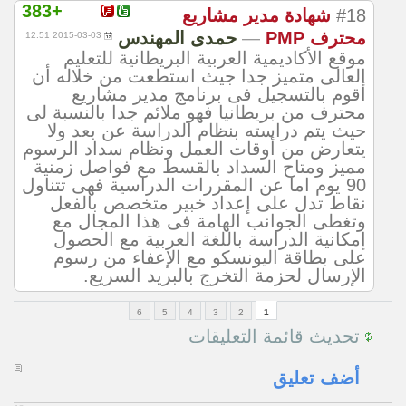
+383
#18
شهادة مدير مشاريع
محترف PMP
—
حمدى المهندس
2015-03-03 12:51
موقع الأكاديمية العربية البريطانية للتعليم
العالى متميز جدا جيث استطعت من خلاله أن
أقوم بالتسجيل فى برنامج مدير مشاريع
محترف من بريطانيا فهو ملائم جدا بالنسبة لى
حيث يتم دراسته بنظام الدراسة عن بعد ولا
يتعارض من أوقات العمل ونظام سداد الرسوم
مميز ومتاح السداد بالقسط مع فواصل زمنية
90 يوم اما عن المقررات الدراسية فهى تتناول
نقاط تدل على إعداد خبير متخصص بالفعل
وتغطى الجوانب الهامة فى هذا المجال مع
إمكانية الدراسة باللغة العربية مع الحصول
على بطاقة اليونسكو مع الإعفاء من رسوم
الإرسال لحزمة التخرج بالبريد السريع.
6
5
4
3
2
1
تحديث قائمة التعليقات
أضف تعليق