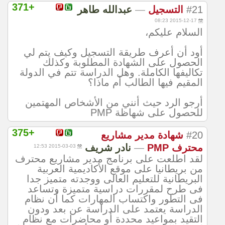
+371
#21
التسجيل
—
عبدالله طاهر
2015-12-17 08:23
السلام عليكم،
أود أن أعرف طريقة التسجيل وكيف يتم لي
الحصول على الشهادة المطلوبة وكذلك
تكاليفها الكاملة. وهل الدراسة تتم في الدولة
المقيم فيها الطالب أم ماذا؟
أرجو الرد حيث أنني من الأشخاص المهتمين
للحصول على شهاظة PMP
+375
#20
شهادة مدير مشاريع
محترف PMP
—
نادر شريف
2015-03-03 12:53
لقد اطلعت على برنامج مدير مشاريع محترف
من بريطانيا على موقع الأكاديمية العربية
البريطانية للتعليم العالى ووجدته متميز جدا
فى طرح لمقررات دراسية متميزة وتساعد
فى التطور واكتساب المهارات كما أن نظام
الدراسة يعتمد على الدراسة عن بعد ودون
التقيد بمواعيد محددة أو محاضرات مع نظام