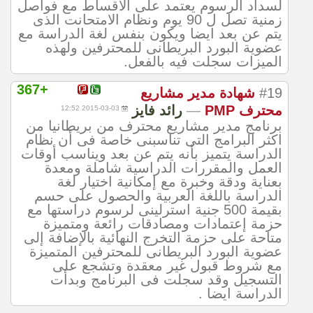
لسداد الرسوم يعتمد على الأقساط مع فواصل
زمنية تصل ل 90 يوم ونظام الامتحانت الذى
يتم عن بعد ايضا ويكون بنفس لغة الدراسة مع
عضوية البورد البريطانى للمحترفين ولهذه
الميزات سجلت فيه بالفعل.
+367
#19
شهادة مدير مشاريع
محترف PMP
—
رائد فايز
2015-03-03 12:52
برنامج مدير مشاريع محترف من بريطانيا من
اكثر البرامج التى تناسبنى خاصة فى أن نظام
الدراسة يتميز بأنه يتم عن بعد ويناسب أوقات
العمل والمقررات الدراسية شاملة ومعدة
بعناية ودقة وخبرة مع إمكانية اختيار لغة
الدراسة باللغة العربية والحصول على حسم
بقيمة 500 جنية استرلينى لرسوم دراستها مع
حزمة إعتمادات ومصادقات رائعة ومتميزة
متاحة على حزمة التخرج النهائية بالإضافة إلى
عضوية البورد البريطانى للمحترفين المتميزة
مع شروط قبول غير معقدة وتشجع على
التسجيل وقد سجلت فى البرنامج وبدأت
الدراسة ايضا .