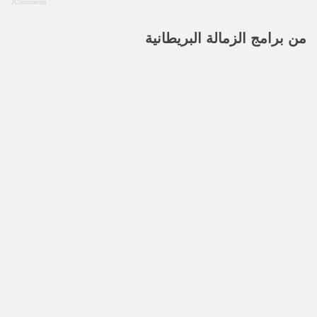
JComments
من
برامج الزمالة البريطانية
مدرس لغة إنجليزية معتمد (TEFL)
مدرس لغة إنجليزية معتمد